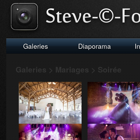
Galeries
Diaporama
I
Galeries > Mariages > Soirée