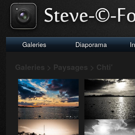
Galeries
Diaporama
I
Galeries > Paysages > Chti'