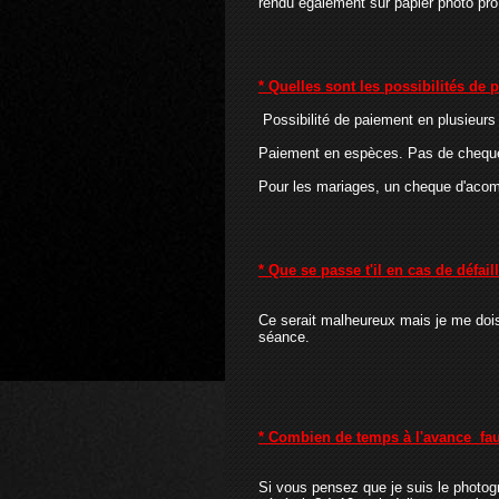
rendu egalement sur papier photo pro
* Quelles sont les possibilités de
Possibilité de paiement en plusieurs 
Paiement en espèces. Pas de cheque 
Pour les mariages, un cheque d'acom
* Que se passe t'il en cas de défail
Ce serait malheureux mais je me dois 
séance.
* Combien de temps à l'avance faut
Si vous pensez que je suis le photogr