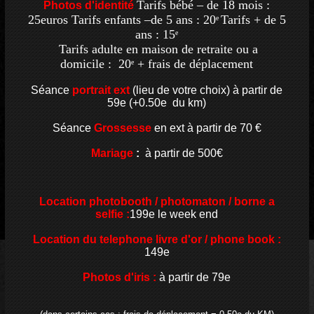
Tarifs bébé – de 18 mois :
Photos d'identité
25euros Tarifs enfants –de 5 ans : 20
Tarifs + de 5
e
ans : 15
e
Tarifs adulte en maison de retraite ou a
domicile : 20
+ frais de déplacement
e
Séance
portrait ext
(lieu de votre choix) à partir de
59e (+0.50e du km)
Séance
Grossesse
en ext à partir de 70 €
Mariage
:
à partir de 500€
Location photobooth / photomaton / borne a
selfie :
199e le week end
Location du telephone livre d'or / phone book :
149e
Photos d'iris :
à partir de 79e